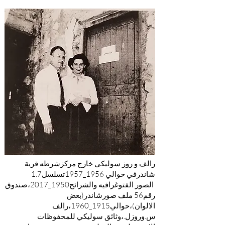
رالف و روز سوليكي خارج مركزشرطه قرية
شاندرفي حوالي 1956_1957تسلسل1.7
الصور الفتوغرافيه والشرائح1950_2017،صندوق
رقم56 ملف صورشاندر(بعض
الالوان)،حوالي1915_1960،رالف
س.وروزل.،وثائق سوليكي للمحفوظات