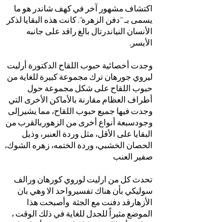
اكتشاف مشهور آخر في كهف شاندر هو ما
يسمى بـ "دفن الزهرة". كانت هذه البقايا لذكر
الأنسان النياندرتال بالغ راقد على جانبه
الأيسر.
وجدت أخصائية حبوب اللقاح الدكتورة أرليت
ليروي جورهان ترك مجموعة كبيرة للغاية من
حبوب اللقاح على شكل مجموعة حول
أطراف العظام مقارنة بالأماكن الأخرى التي
وجدت فيها جميع حبوب اللقاح، مما يشيرإلى
وجودسبعة أنواع أخرى من الزهوربالقرب من
البقايا على الأقل، مثل وردة العنبر، وذيل
الحصان الخشبي، وردة الختمه، زهره الشوك،
صفير العنب
تحدث كل من ارليت لوروي كورهان ورالف
سوليكي بأن هناك تفسيرواحد الا وهي بان
الأزهارقد دفنت مع الجثة وأصبحت هذا
الموضع مثيراً للجدل للغاية في ذلك الوقت ،