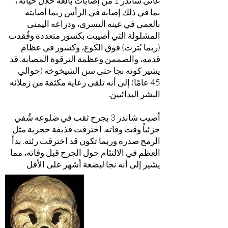
عانى شاندر 1 من إصابات بالغة خلال حياته ،
بما في ذلك إصابة في الرأس ربما أصابته
بالعمى في عينه اليسرى، وذراعه اليمنى
المشلولة التي أصيبت بكسور متعددة وفُقدت
(ربما بُترت) فوق الكوع، وكسور في عظام
قدمه، والصممن وعظمة الترقوة المصابة. قد
يشير كونه نجا حتى سن الشيخوخة (حوالي
45 عامًا) إلى أنه تلقى رعاية مكثفة من زملائه
البشر البدائيين.
أصيب شاندر 3 بجرح ثقب في ضلوعه شُفي
جزئياً وقت وفاته. اخترقت قذيفة حجرية مثل
الرمح صدره وربما تكون قد اخترقت رئته. بدأ
العظم في الالتئام حول الجرح قبل وفاته، مما
يشير إلى أنه نجا لبضعة أشهر على الأقل