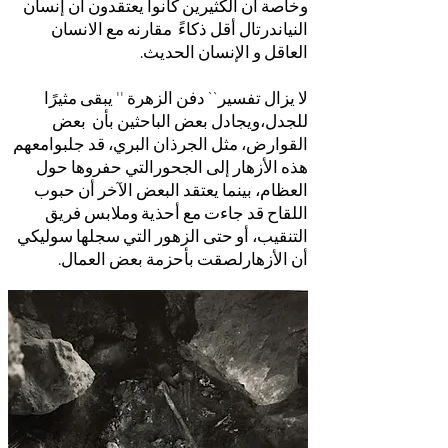
وخاصة أن الكثيرين كانوا يعتقدون أن إنسان
النياندرتال أقل ذكاءً مقارنه مع الانسان
العاقل و الإنسان الحديث.
لا يزال تفسير`` دفن الزهرة '' يبقى مثيرًا
للجدل،ويجادل بعض الباحثين بأن بعض
القوارض، مثل الجرذان البري، قد جلبوامعهم
هذه الأزهار إلى الجحورالتي حفروها حول
العظام، بينما يعتقد البعض الآخر أن حبوب
اللقاح قد جاءت مع أحذية وملابس فريق
التنقيب، أو حتى الزهور التي سجلها سوليكي
أن الأزهارلصقت بأحزمة بعض العمال.