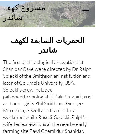
مشروع كهف
شانَدَر
الحفريات السابقة لكهف
شاندر
The first archaeological excavations at
Shanidar Cave were directed by Dr Ralph
Solecki of the Smithsonian Institution and
later of Columbia University, USA.
Solecki's crew included
palaeoanthropologist T. Dale Stewart, and
archaeologists Phil Smith and George
Menazian, as well as a team of local
workmen, while Rose S. Solecki, Ralph's
wife, led excavations at the nearby early
farming site Zawi Chemi dur Shanidar.