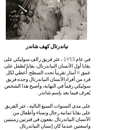
عانى
شاندر 3
عانى
شاندر 4,
6, 8, 9
نياندرتال كهف شاندر
في عام 1953 ، عثر فريق رالف سوليكي على
بقايا أول الأنسان النياندرتال، بقايا لطفل على
عمق 8 أمتار تقريباً تحت السطح. أُعطي لكل
فرد من أفرادالأنسان النياندرتال وجده فريق
سوليكي رقماً في النهاية، وأصبح هذا الشخص
يُعرف فيما بعد بإسم شاندر .
على مدى السنوات السبع التالية ، عثر الفريق
على بقايا ثمانية رجال ونساء وأطفال من
الأنسان النياندرتال. يقعون في فترتين زمنيتين
واسعتين عندما كان إنسان النياندرتال