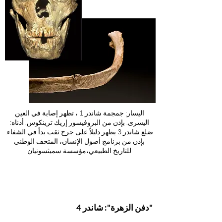
اليسار: جمجمة شاندر 1 ، تظهر إصابة في العين
اليسرى. بإذن من البروفيسور إريك ترينكوس. أدناه:
ضلع شاندر 3 يظهر دليلاً على جرح ثقب بدأ في الشفاء.
بإذن من برنامج أصول الإنسان، المتحف الوطني
للتاريخ الطبيعي،مؤسسة سميثسونيان
"دفن الزهرة": شاندر 4