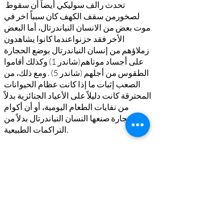
تحدث رالف سوليكي أيضاً أن سقوط
لصخورمن سقف الكهف كان سبباً اخر في
موت بعض من الانسان النياندرتال، أما البعض
الأخر فقد حزنواعندما كانوا يشاهدون
زملاؤهم من إنسان النياندرتال بوضع الحجارة
على أجساد موتاهم(شاندر 1) وكذلك أقاموا
الطقوس من أجلهم (شاندر 5) . ومع ذلك، من
الصعب إثبات ما إذا كانت عظام الحيوانات
المحترقة كانت دليلاً على الأعياد الجنائزية بدلاً
من نفايات الطعام اليومية، أو أن أكوام
الحجارة صنعها النسان النياندرتال بدلاً من
التراكمات الطبيعية.
على الرغم من إن هذه التفسيرات لا يزال
موضع نقاش، فمن المقبول الأن على نطاق
واسع أن الأنسان النياندرتال قام أحياناً بدفن
موتاهم، ولا يزال دلائل كهف شاندرإلى الأن
دلائل محوريه في المناقشات حولالوقت الذي
أصبح فيه البشر قادرين لأول مره على
التعبيروالتعاطف والحزن على موتاهم.