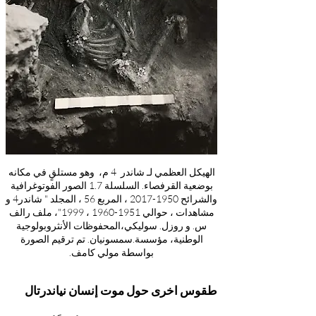
الهيكل العظمي لـ شاندر 4 م، وهو مستلقٍ في مكانه
بوضعية القرفصاء. السلسلة 1.7 الصور الفوتوغرافية
والشرائح
1950-2017
، المربع 56 ، المجلد " شاندر4 و
مشاهدات ، حوالي
1951-1960
، 1999"، ملف رالف
س. و روزل. سوليكي،المحفوظات الأنثروبولوجية
الوطنية، مؤسسة.سمسونيان. تم ترقيم الصورة
بواسطة مولي كامف.
طقوس اخرى حول موت إنسان نياندرتال