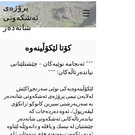
پرۆژەی
ئەشکەوتی
شانەدەر
کۆتا لێکۆڵینەوە
*** ئەنجامە نوێیەکان – چێشتلێنانی
نیاندەرتاڵەکان! ***
لێکۆڵینەوەیەکی نوێی سەرنجڕاکێش
لەلایەن تیمی پرۆژەی ئەشکەوتی شانەدەر
بە سەرپەرشتی سیرین کابوکو (زانکۆی
لیڤەرپول)، ئەوە دەردەخات کە
نیاندەرتاڵەکانی ئەشکەوتی شانەدەر
چێشتیان لە نیسك و پاقلە و دانەوێڵە لێناوە
(و بە رێکەوت بوونەتە هۆی سووتانی) لە