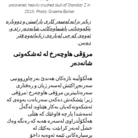
uncovered, heavily crushed skull of Shandiar Z in
2018. Photo: Graeme Barker
زیاتر بزانە لەسەر کاری پاراستن و دووبارە
پێکەوەنانی پاشماوەکانی شانەدەر زێد و،
ئەوەی کە چی لەبارەی ژیانیانەوە فێر
دەبین.
مرۆڤی هاوچەرخ لە ئەشکەوتی
شانەدەر
هەڵکۆڵینە تازەکان هەندێ بەرچاوڕوونیی
سەرنجڕاکێش لەسەر ژیان و رەفتاری
سەرەتاییترین مرۆڤی هاوچەرخ (مرۆڤی
ژیر) پێشکەش دەکەن سەرباەت بەوەی کە
ئەشکەوتەکەیان بەکار هێناوە. لەگەڵ
ئەمەشدا پارچە قاوغێك کە هێڵی
هەڵکۆڵدراوی لەسەرە هەیە کە رەنگە وەك
خشڵ لەبەر کرابێت. یەکێك لە
پرسیارەکانی ئێمە ئەوەیە داخۆ