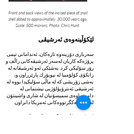
Front and back views of the incised piece of snail
shell dated to approximately 30,000 years ago.
Scale: 500 microns. Photo: Chris Hunt.
لێکۆڵینەوەی ئەرشیڤی
سەرباری دۆزینەوە تازەکان، ئەندامانی تیمی
پرۆژەکە کاریان لەسەر ئەرشیڤەکانی راڵف و
رۆز سۆلیکی کرد. بەشێکی ئەو ئەرشیڤانە لە
زانکۆی کۆلۆمبیا لە نیویۆرك پارێزراون و،
بەشی زۆریشی کە لە ماڵی سۆلیکیدا بووە لە
ئەرشیڤی ئەنترۆپۆلۆژیی نیشتمانی لە
دامەزراوەی سمیسۆنیان لە شاری واشینتۆن
لە وڵاتە یەکگرتووەکانی ئەمریکا دانراون.
ئەو ئەرشیڤانە بڕێکی زۆر لە تۆمارە
دەوڵەمەندەکانی سۆلیکی لە شانەدەر و
شوێنەکانی دیکە پێشکەش دەکەن و تۆماری