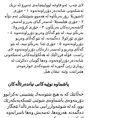
لای چەپ: ئەو قاوغە لوولپێچانەی ئەمڕۆ لە نزیك
ئەشکەوتی شانەدەر دۆزراونەتەوە: ١ – جۆری
ئاشوریلا: زۆر بەربڵاوە لە هەموو شوێنێکی ئەم دۆڵە.
٢ – جۆری هێلیسێلا: لەسەر گیای بەرز و لەسەر
گاشەبەردەکان بەربڵاون. ٣ – جۆری کرۆندرولا:
بەربڵاو نییە، لە نێو گەڵای وەریو دۆزراونەتەوە. ٤ –
جۆری ئۆرکولا: دەگمەنە، لە نێو گەڵای وەریو
دۆزراونەتەوە. ٥ – جۆری ئێنا: بەربڵاو نییە، لە نێو
گەڵای وەریو و لەسەر دارەکان دۆزراونەتەوە. لای
راست: قۆڵە قرژاڵێك لە هەڵکۆڵینەکانی ئەشکەوتی
شانەدەر دۆزراوەتەوە، وەها گومان دەکرێت لە
روباری زێی گەورە لە شیوەکەی خوارەوەی
هێنرابێت. وێنە: ئیڤان هیڵ.
پاشماوە نوێیەکانی نیاندەرتاڵەکان
خەڵاتێك کە بە هیچ شێوەیەك پێشبینی نەکرابوو
دۆزینەوەی پاشماوەی شوێنی ئێسکەپەیکەرێك
بوو، کە لە شوێنەوارزانیی نیاندەرتاڵدا ئێجگار
دەگمەنە. هەروەها، ئەمەیش وەها ناسرایەوە