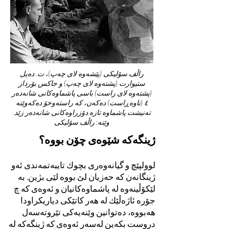
راڵف سۆلیکی (پێشەوە لای چەپ)، ت. دەیل
ستیوارت (پشتەوە لای چەپ) و جاكس بۆرداز
(پشتەوە لای راست) باسی پاشماوەکانی شانەدەر
٤ (ناوەڕاست) دەکەن، کە راستەوخۆ دەکەوێتە
تەنیشت پاشماوە تازە دۆزراوەکانی شانەدەر زێد.
وێنە: راڵف سۆلیکی
ژینگەکە شێوەی چۆن بووە؟
لوولپێچ و گیانەوەری بچوك تایبەتمەندی ئەو
ژینگانەن کە حەزیان لێ بووە لێی بژین. بە
لێکۆڵینەوە لە پاشماوەکانیان و ئەوەی کە چ
جۆرە ئاژەڵێك لە هەر کاتێکی دیاریکراودا
هەبووە، دەتوانین وێنەیەکی تێروتەسەل
دروست بکەین لەسەر ئەوەی کە ژینگەکە لە