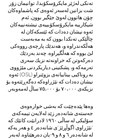
تەنکی لەژێر مایکرۆسکۆبدا، توانیمان زۆر
شت بزانین لەسەر ئەوەی کە پاشماوەکان
چۆن هاتوون لەوێ جێگیر بوون. ئەم
شیکارییە مایکرۆسکۆبییەی نیشتەنییەکان
ئەوە نیشان دەدات کە ئێسکەکان لە
چاڵێکی تەنکدا بوون کە بە مەبەست
هەڵکەندراوە و، هەندێك پارچەی رووەكی
لێ بووە کە هەڵگیراوە. چەند بەردێك
دەرکەوتن کە خراونەتە نزیك سەری
تەرمەکە و، پشکنینی دیاریکردنی مێژووی
بە روناکیی بیناییانەی بزوێنراو (OSL) ئەوە
نیشان دەدات کە نێژراوەکە دەگەڕێتەوە بۆ
نزیکەی ٧٠،٠٠٠ بۆ ٧٥،٠٠٠ ساڵ لەمەوبەر.
وەها پێدەچێت کە بەشی خوارەوەی
جەستەی شانەدەر زێد لەلایەن تیمەکەی
سۆلیکی لە ساڵی ١٩٦٠ لادرابێت کاتێك کە
'نێژراوی اگوڵڕێژ'ی شانەدەر ٤ و هەر یەکە
لە شانەدەر ٦ و ٨ و ٩-یان دەرهێناوە. لەبەر