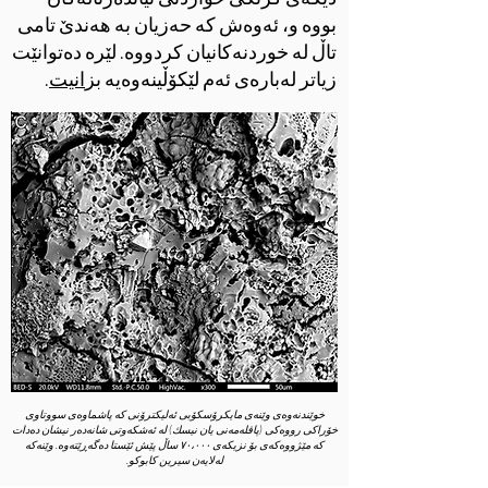
بووە و، ئەوەش کە حەزیان بە هەندێ تامی
تاڵ لە خوردنەکانیان کردووە. لێرە دەتوانێت
زیاتر لەبارەی ئەم لێکۆڵینەوەیە بز
انیت
.
خوێندنەوەی وێنەی مایکرۆسکۆبی ئەلیکترۆنی کە پاشماوەی سووتاوی
خۆراکی رووەکی (پاقلەمەنی یان نیسك) لە ئەشکەوتی شانەدەر نیشان دەدات
کە مێژووەکەی بۆ نزیکەی ٧٠،٠٠٠ ساڵ پێش ئێستا دەگەڕێتەوە. وێنەکە
لەلایەن سیرین کابوکو.