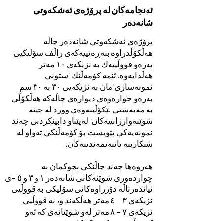
ئەنجامەکان لە پرۆژەی ئەشکەوتی
شانەدەر
پرۆژەی ئەشکەوتی شانەدەر چاڵە
هەڵکۆڵدراوە بنەڕەتییەکەی راڵف سۆلیکیی
بەرەو قووڵییەك بە نزیکەی ١٠ مەتر
هەڵدایەوە. ئێمە کۆمەڵێك 'ستونی
نمونەسازی'مان بە نزیکەیی ٣٠ بە ٣٠ سم
بەرەو خوارەوەی دیوارەی چاڵەکە هەڵکۆڵی
بە مەبەستی لێکۆڵینەوەی وورد لە چینە
شوێنەوارزانییەکان لەپێناو دابینکردنی چەند
نمونەیەکی پێویست بۆ کۆمەڵێکی تەواو لە
شیکارییە تایبەتمەندییەکان.
هەروەها چەند چاڵێکی بچوکمان بە
چواردەوری شوێنەکانی شانەدەر ١ و ٣ و ٥ –ی
نیاندەرتاڵە دۆزراوەکانی سۆلیکی بە قووڵیی
نزیکەی ٣ – ٤ مەتر هەڵکەند و، بە قووڵیی
نزیکەی ٧ – ٨ مەتر لەو شوێنانەی کە ئەو