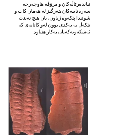
نیاندەرتاڵەکان و مرۆڤە هاوچەرخە
سەرەتاییەکان هەرگیز لە هەمان کات و
شوێندا پێکەوە ژیاون، یان هیچ نەبێت
تێکەڵ بە یەکدی بوون لەو کاتانەی کە
ئەشکەوتەکەیان بەکار هێناوە.