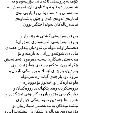
کۆمەڵە پروسکی تاکەکانی دۆزییەوە و بە
شانەدەر ٤ و ٦ و ٨ و ٩ ناوی نان، ئەمەیش بە
مەبەستی بەدەستهێنانی زانیاریی نوێ
لەبارەی ئەوەی کەی و چۆن پاشماوەی
نیاندەرتاڵەکان لەوێدا جێگیر بوون.
بەڕێوەبەرایەتی گشتی شوێنەوار و
بەڕێوەبەرایەتی شوێنەواری (سۆران)
دەستکراوانە مۆڵەتی ئەوەیان پێداین هەندێ
ماددەی شوێنەوارزانی بە بارمتە و بۆ
مەبەستی شیکاری ببەینە دەرەوە، ئەمانەیش
پێکهاتبوون لە: کەرەستەی هەڵبژێردراوی
بەردین، پارچەی ئێسك و پروسکی ئاژەڵ و
مرۆڤ و، پارچەی گیاندارە نەرمۆڵە
قاوغدارەکان و، خەڵوز بۆ دووبارە
دروستکردنەوەی پێکهاتەی رووەکییان و
دیاریکردنی مێژوویان بە کاربۆنی تیشکدەر و،
هەروەها چەندین نمونەیەکی جیاوازی
نیشتەنییەکان بە مەبەستی شیکارییان بۆ
دۆزینەوەی هەڵاڵە و، شیکاریی نیشتەنیزانی و