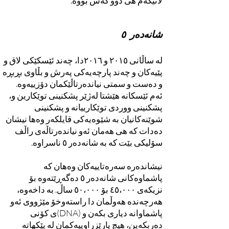
لانیکەم هی دوو کەس بووە.
شا
نەدەر ٥
لە ساڵانی ٢٠١٥ و ٢٠١٦دا، چەند ئێسکێکی لاق و
پێیەکان و چەند پارچەیەکی پەرش و بڵاوی بڕبڕە
و دەست و سمتی نیاندەرتاڵێکمان دۆزییەوە.
ئەم ئێسکانە هێشتا لەژێر پشکنینی توێکارین و،
پشکنینی ووردی توێکارییانە و پشکنینی
شوێنەکانیان بە شێوەیەکی قایلکەر وەها نیشان
دەدات کە هی هەمان ئەو نیاندەرتاڵەی راڵف
سۆلیکی بێت کە بە شانەدەر ٥ ناسراوە.
نیشاندەرە سەرەتاییەکان وەهان کە
پاشماوەکانی شانەدەر ٥ دەگەڕێتەوە بۆ
نزیکەی ٤٥،٠٠٠ بۆ ٥٠،٠٠٠ ساڵ. بە داخە
وە،
هەرچەندە هەوڵمان دا راستەوخۆ مێژووی ئەو
پاشماوانە دیاری بکەن و (DNA)ی کۆنی
دەربکەین، هیچ پارێزراوییەکمان لە پێکهاتە