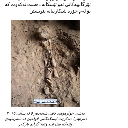
ئۆرگانییەکانی ئەو ئێسکانە دەست نەکەوت کە
بۆ ئەم جۆرە شیکارییانە پێویستن.
بەشی خوارەوەی لاقی شانەدەر ٥ لە ساڵی ٢٠١٥
دەرهێنرا. دەکرێت ئێسکەکانی قولەپێ لە سەرەوەی
وێنەکە ببینرێت. وێنە: گرایم بارکەر