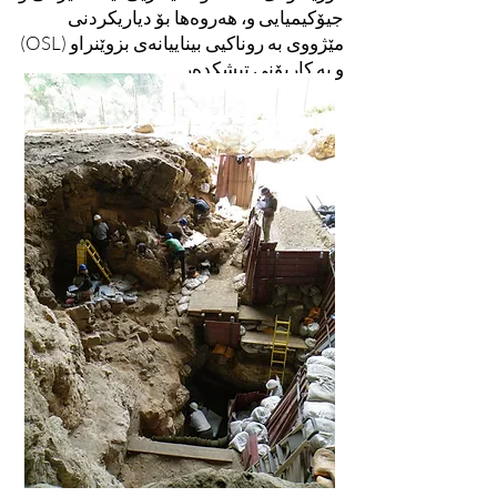
جیۆکیمیایی و، هەروەها بۆ دیاریکردنی
مێژووی بە روناکیی بیناییانەی بزوێنراو (OSL)
و بە کاربۆنی تیشکدەر.