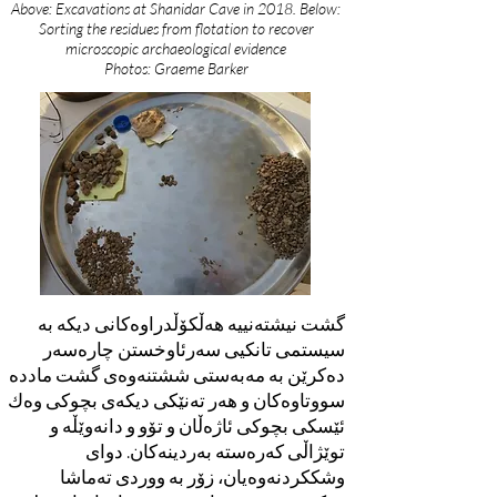
Above: Excavations at Shanidar Cave in 2018.
Below:
Sorting the residues from flotation to recover
microscopic archaeological evidence
Photos: Graeme Barker
گشت نیشتەنییە هەڵکۆڵدراوەکانی دیکە بە
سیستمی تانکیی سەرئاوخستن چارەسەر
دەکرێن بە مەبەستی ششتنەوەی گشت ماددە
سووتاوەکان و هەر تەنێکی دیکەی بچوكی وەك
ئێسکی بچوکی ئاژەڵان و تۆو و دانەوێڵە و
توێژاڵی کەرەستە بەردینەکان. دوای
وشککردنەوەیان، زۆر بە ووردی تەماشا