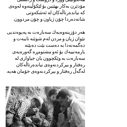
مۆدێرن بەکار بهێنین بۆ لێکۆڵینەوە لەوەی
کە نیاندەرتاڵەکان لە ئەشکەوتی
شانەدەردا چۆن ژیاون و چۆن مردوون.
هەر دۆزینەوەیەك سەبارەت بە پەیوەندیی
نێوان ژیان و مردن لەم شوێنە تایبەت و
دەگمەنەدا بە دەست بێت دەبێتە
یارمەتییەك بۆ ئەو مشتومڕە گەورەیەی
سەبارەت بە وێکچوون یان جیاوازی لە
رەفتار و بیرکردنەوەی نیاندەرتاڵەکان
لەگەڵ رەفتار و بیرکردنەوەی خۆمان هەیە.