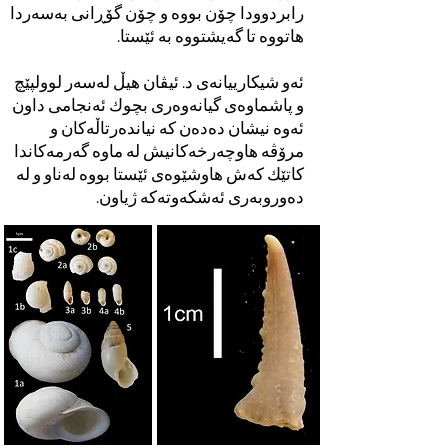
رابردوودا چۆن بووە و چۆن گۆڕانی بەسەردا
هاتووە تا گەیشتووە بە ئێستا.
ئەو شیکارییانەی د. ئیڤان هیڵ لەسەر لوولپێچ
و پاشماوەی گیانەوەری بچوك ئەنجامی داون
ئەوە نیشان دەدەن کە نیاندەرتاڵەکان و
مرۆڤە هاوچەرخەکانیش لە ماوە گەرمەکاندا
کاتێك کەش هاوشێوەی ئێستا بووە لەناو و لە
دەوروبەری ئەشکەوتەکە ژیاون.