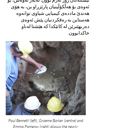
ئەوەی بۆ هەڵکۆڵینیان پارێزراو بن، بە هۆی
هەندێ ماددەی کیمیایی شیاوی توانەوە
هەستاین بە رەقکردنیان پێش ئەوەی
دەربهێنرێن لە کاتێكدا کە هێشتا لەناو
خاکدابوون.
Paul Bennett (left), Graeme Barker (centre) and
Emma Pomeroy (right) discuss the newly-