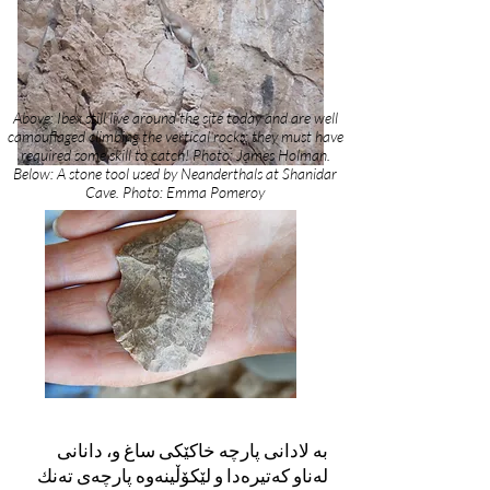
Above: Ibex still live around the site today and are well
camouflaged climbing the vertical rocks: they must have
required some skill to catch! Photo: James Holman.
Below: A stone tool used by Neanderthals at Shanidar
Cave. Photo: Emma Pomeroy
بە لادانی پارچە خاكێکی ساغ و، دانانی
لەناو کەتیرەدا و لێکۆڵینەوە پارچەی تەنك