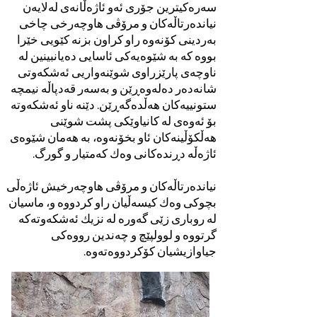
سەرەکیترین جۆری ئەو ئاژەڵانەی لەلایەن
نیاندەرتاڵەکان و مرۆڤی هاوچەرخی چاخی
بەردینی کۆنەوە راو کراون بزنە کێویی خێرا
بووە کە بە شێوەیەکی ئاسایی دەیانبینین لە
ناوچەی پارێزراوی شوێنەواریی ئەشکەوتی
شانەدەر دەلەوەڕێن و بەسەر قەدپاڵە نیمچە
ستونییەکان هەڵدەگەڕێن. دێنە ناو ئەشکەوتە
بۆ ئەوەی لە کانیاوێکی پشت شوێنی
هەڵکۆڵینەکان ئاو بخۆنەوە، بە هەمان شێوەی
ئاژەڵە دڕندەکانی وەك کەمتیار و گورگ.
نیاندەرتاڵەکان و مرۆڤی هاوچەرخیش ئاژەڵی
بچوکی وەك کیسەڵیان راو کردووە و، ماسیان
لە روباری زێی گەورە لە نزیك ئەشکەوتەکە
گرتووە و لوولپێچ و چەندین رووەکی
جیاوازیشیان کۆکردووەتەوە.