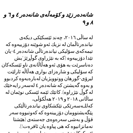
شانەدەر زێد و کۆمەڵەی شانەدەر ٤ و ٦ و
٨ و ٩
لە ساڵی ٢٠١٦، چەند ئێسکێکی دیکەی
نیاندەرتاڵمان لە نزیك ئەو شوێنە دۆزییەوە کە
تیمەکەی سۆلیکی نیاندەرتاڵی شانەدەر ٤-یان
تێدا دۆزییەوە (کە بە نێژراوی گوڵڕێژ'یش
دەناسرێت بە هۆی ئەو هەڵاڵانەی ناو ئێسکەکان
کە سۆلیکی و شارەزای بواری هەڵاڵە ئارلێت
لیرۆی-گورهان ووتوویژیان لەبارەیەوە کردبوو
و بەوە گەیشتن کە شانەدەر ٤ لەسەر رایەخێك
لە گوڵ نێژراوە). کاتێك ئێمە ئێسکی نوێمان لە
ساڵانی ٢٠١٨ و ٢٠١٩ هەڵکۆڵی،
کەللـەسەرێکی تێکشکاوی نیاندەرتاڵێکی
پێگەیشتوومان دۆزیینەوە کە کەوتبووە سەر
قۆڵ و بەشی سەرەوەی جەستەی (هێشتا
نەمانزانیوە کە هی پیاوە یان ئافرەت!).
ئێسکەکان زۆر نەرم بوون. لەبەر ئەوەش، بۆ