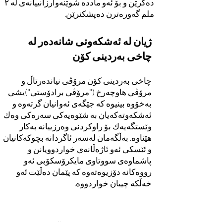
دەکرێن و بۆ ئەو ماددە شوێنەوارزانییانەی لە ٢
ملم گەورەترن دەپشکنرێن.
ژیان لە ئەشکەوتی شانەدەر لە
چاخی بەردینی کۆن
چاخی بەردینی کۆن مرۆڤی نیاندەرتاڵ و
مرۆڤی هاوچەرخ ("مرۆڤی برادۆستی")یشی
بەخۆوە بینیوە کە جێگەی ئەوانیان گرتەوە و
ئەشکەوتەکەیان بە شێوەیەکی سەرەکی وەك
وێستگەیەك بۆ راوکردنی وەرزییانە بەکار
هێناوە. بەڵگەمان لەسەر ئاگردانە بچوکەکانیان
و ئێسکی ئەو ئاژەڵانەی خواردوویانن و
پاشماوەی سووتاوی مایکرۆسکۆبی ئەو
رووەکانە دۆزیوەتەوە کە پێمان دەڵێت ئەو
خەڵکە چییان خواردووە.