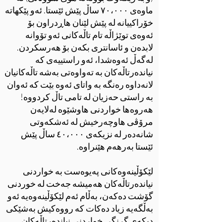
ماوەی ٧٠،٠٠٠ ساڵ پێش ئێستا. ئەو پێکهاتە
خۆراکییانە لە پێش لێنان هاڕدراون بۆ
ئەوەی توێژاڵە تام تاڵەکانی ئەو تۆوانە
لابدەن و ئاسانتری بکەن بۆ هەرسکردن.
لەگەڵ ئەوەشدا، ئەو راستییەی کە
نیاندەرتاڵەکان بە تەواوەتی بەشە تاڵەکانیان
لانەداوە رەنگە بە واتای ئەوە بێت کە ئەوان
بە راستی حەزیان لە تامی تاڵ کردووە!
هەروەها خواردنی هاوشێوە لەلایەن
مرۆڤی هاوچەرخیش لە ئەشکەوتی
شانەدەر لە نزیکەی ٤٠،٠٠٠ ساڵ پێش
ئێستا بەرهەم هێنراوە.
لێکۆڵینەوەکانی پەیوەست بە خواردنی
نیاندەرتاڵەکان هەمیشە جەخت لە خوردنی
گۆشت دەکەن، بەڵام ئەم لێکۆڵینەوەیە ئەو
بەڵگەیە زیاد دەکات کە رووەکیش بەشێکی
دیکەی گرنگی خواردنی نیاندەرتاڵەکان