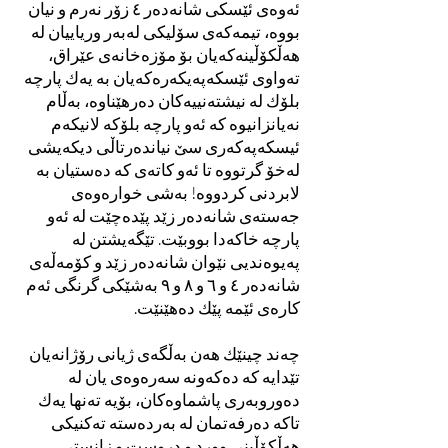
ئەوەی ئێسکی شانەدەر ٤ زۆر نەرم و نیان
بووە، تیمەکەی سۆلیکی لەبەر وریاییان لە
هەڵکۆڵینەکەیان بۆ مۆزەخانەی عێراق،
تەواوی ئێسکەپەیکەرەکەیان بە یەك پارچە
بلۆك لە نیشتەنییەکان دەرهێناوە، بەڵام
نەیانزانیوە کە ئەو پارچە بلۆکە لانیکەم
ئیسکەپەکەری سێ نیاندەرتاڵی دیکەیشی
لەخۆ گرتووە تا ئەو کاتەی کە دەستیان بە
لابردنی کردووە! بەشی خوارەوەی
جەستەی شانەدەر زێد پێدەچێت لە ئەو
پارچە خاکەدا بووبێت. تێگەیشتن لە
پەیوەندیی نێوان شانەدەر زێد و کۆمەڵەی
شانەدەر ٤ و ٦ و ٨ و ٩ بەشێکی گرنگی ئەم
کارەی ئێمە پێك دەهێنێت.
چەند چینێك هەن بەڵگەی ژیانی رۆژانەیان
تێدایە کە دەکەونە سەرەوەی یان لە
دەوروبەری پاشماوەکان، بۆیە تەنها یەك
تاکە دەرفەتمان لە بەردەستە تەکنیکی
هەڵکۆڵینی وورد و دروست و زانستی